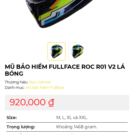
MŨ BẢO HIỂM FULLFACE ROC R01 V2 LÁ
BÓNG
Thương hiệu:
Roc Helmet
Danh mục:
Mũ bảo hiểm Fullface
920,000 ₫
Size:
M, L, XL và XXL.
Trọng lượng:
Khoảng 1468 gram.