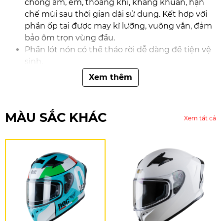
chống ẩm, êm, thoáng khí, kháng khuẩn, hạn
chế mùi sau thời gian dài sử dụng. Kết hợp với
phần ốp tai được may kĩ lưỡng, vuông vắn, đảm
bảo ôm trọn vùng đầu.
Phần lót nón có thể tháo rời dễ dàng để tiện vệ
sinh.
Hệ thống thông gió được thiết kế khí động học,
Xem thêm
gồm 2 khe thông gió lớn ở phía trước có thể
điều chỉnh được và khe thoát gió ở phần đuôi
nón để thoát khí. Bên trong có các hốc để khí
MÀU SẮC KHÁC
Xem tất cả
luồng ra, đảm bảo đầu người đội luôn thông
thoáng và mát mẻ.
Kính chắn gió bên ngoài được làm từ chất liệu
cao cấp với độ bền cao, có tác dụng chắn gió,
bụi, đá văng, côn trùng bay vào mắt,... Kính có
tầm nhìn trong và rộng mà không làm biến
dạng hình ảnh.Kèm theo tấm pinlock gắn bên
trong kính giúp cho hơi thở không bị bám lên
kính làm mờ kính.