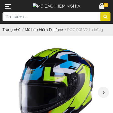
0
Trang chủ
/
Mũ bảo hiểm Fullface
/
ROC R01 V2 Lá bóng