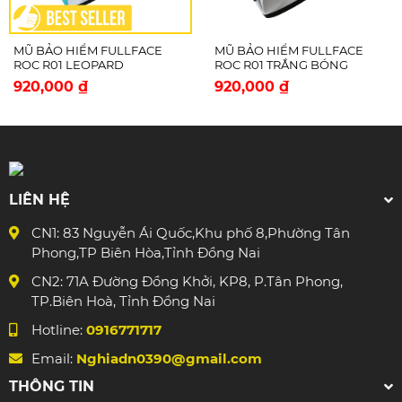
Khóa nón làm bằng kim loại chất lượng cao,
được thiết kế đặc biệt giúp thao tác khóa, mở
MŨ BẢO HIỂM FULLFACE
MŨ BẢO HIỂM FULLFACE
nón dễ dàng và tiện lợi.
ROC R01 LEOPARD
ROC R01 TRẮNG BÓNG
920,000 ₫
920,000 ₫
ROC HELMET - MẠNH MẼ - TỰ TIN -
BỨT PHÁ
LIÊN HỆ
CN1: 83 Nguyễn Ái Quốc,Khu phố 8,Phường Tân
Phong,TP Biên Hòa,Tỉnh Đồng Nai
CN2: 71A Đường Đồng Khởi, KP8, P.Tân Phong,
TP.Biên Hoà, Tỉnh Đồng Nai
Hotline:
0916771717
Email:
Nghiadn0390@gmail.com
THÔNG TIN