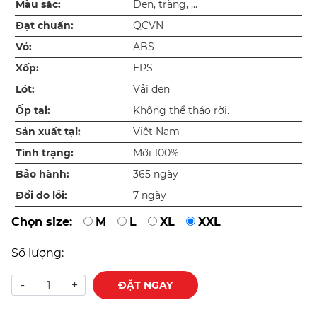
Màu sắc:
Đen, trắng, ,..
Đạt chuẩn:
QCVN
Vỏ:
ABS
Xốp:
EPS
Lót:
Vải đen
Ốp tai:
Không thể tháo rời.
Sản xuất tại:
Việt Nam
Tình trạng:
Mới 100%
Bảo hành:
365 ngày
Đổi do lỗi:
7 ngày
Chọn size:
M
L
XL
XXL
Số lượng:
-
+
ĐẶT NGAY