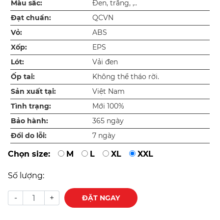
Màu sắc:
Đen, trắng, ,..
Đạt chuẩn:
QCVN
Vỏ:
ABS
Xốp:
EPS
Lót:
Vải đen
Ốp tai:
Không thể tháo rời.
Sản xuất tại:
Việt Nam
Tình trạng:
Mới 100%
Bảo hành:
365 ngày
Đổi do lỗi:
7 ngày
Chọn size:
M
L
XL
XXL
Số lượng:
-
+
ĐẶT NGAY