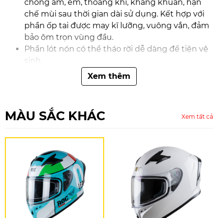
chống ẩm, êm, thoáng khí, kháng khuẩn, hạn
chế mùi sau thời gian dài sử dụng. Kết hợp với
phần ốp tai được may kĩ lưỡng, vuông vắn, đảm
bảo ôm trọn vùng đầu.
Phần lót nón có thể tháo rời dễ dàng để tiện vệ
sinh.
Hệ thống thông gió được thiết kế khí động học,
Xem thêm
gồm 2 khe thông gió lớn ở phía trước có thể
điều chỉnh được và khe thoát gió ở phần đuôi
nón để thoát khí. Bên trong có các hốc để khí
MÀU SẮC KHÁC
Xem tất cả
luồng ra, đảm bảo đầu người đội luôn thông
thoáng và mát mẻ.
Kính chắn gió bên ngoài được làm từ chất liệu
cao cấp với độ bền cao, có tác dụng chắn gió,
bụi, đá văng, côn trùng bay vào mắt,... Kính có
tầm nhìn trong và rộng mà không làm biến
dạng hình ảnh.Kèm theo tấm pinlock gắn bên
trong kính giúp cho hơi thở không bị bám lên
kính làm mờ kính.