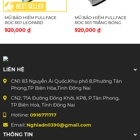
Khóa nón làm bằng kim loại chất lượng cao,
được thiết kế đặc biệt giúp thao tác khóa, mở
MŨ BẢO HIỂM FULLFACE
MŨ BẢO HIỂM FULLFACE
nón dễ dàng và tiện lợi.
ROC R01 LEOPARD
ROC R01 TRẮNG BÓNG
920,000 ₫
920,000 ₫
ROC HELMET - MẠNH MẼ - TỰ TIN -
BỨT PHÁ
LIÊN HỆ
CN1: 83 Nguyễn Ái Quốc,Khu phố 8,Phường Tân
Phong,TP Biên Hòa,Tỉnh Đồng Nai
CN2: 71A Đường Đồng Khởi, KP8, P.Tân Phong,
TP.Biên Hoà, Tỉnh Đồng Nai
Hotline:
0916771717
Email:
Nghiadn0390@gmail.com
THÔNG TIN