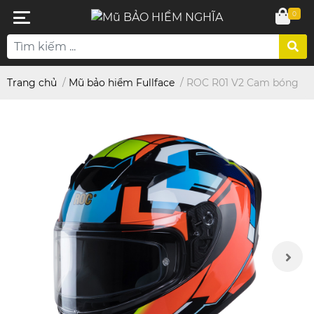
0
Trang chủ
/
Mũ bảo hiểm Fullface
/
ROC R01 V2 Cam bóng